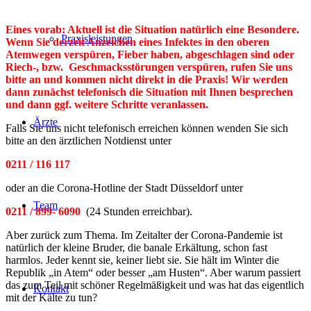
Eines vorab: Aktuell ist die Situation natürlich eine Besondere.
Praxisleistungen
Wenn Sie derzeit Anzeichen eines Infektes in den oberen
Atemwegen verspüren, Fieber haben, abgeschlagen sind oder
Riech-, bzw. Geschmacksstörungen verspüren, rufen Sie uns
bitte an und kommen nicht direkt in die Praxis! Wir werden
dann zunächst telefonisch die Situation mit Ihnen besprechen
und dann ggf. weitere Schritte veranlassen.
Ärzte
Falls Sie uns nicht telefonisch erreichen können wenden Sie sich
bitte an den ärztlichen Notdienst unter
0211 / 116 117
oder an die Corona-Hotline der Stadt Düsseldorf unter
Team
0211 / 899- 6090
(24 Stunden erreichbar).
Aber zurück zum Thema. Im Zeitalter der Corona-Pandemie ist
natürlich der kleine Bruder, die banale Erkältung, schon fast
harmlos. Jeder kennt sie, keiner liebt sie. Sie hält im Winter die
Republik „in Atem“ oder besser „am Husten“. Aber warum passiert
das zum Teil mit schöner Regelmäßigkeit und was hat das eigentlich
Kontakt
mit der Kälte zu tun?