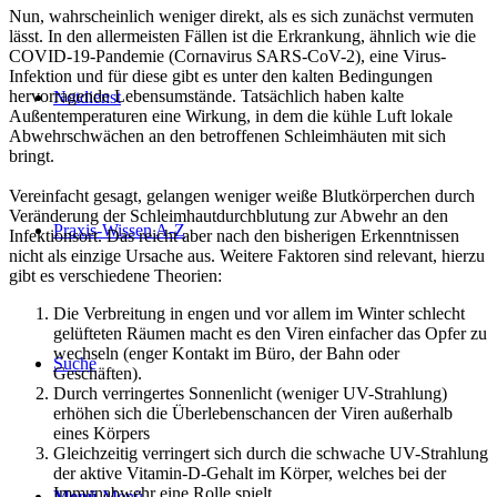
Nun, wahrscheinlich weniger direkt, als es sich zunächst vermuten
lässt. In den allermeisten Fällen ist die Erkrankung, ähnlich wie die
COVID-19-Pandemie (Cornavirus SARS-CoV-2), eine Virus-
Infektion und für diese gibt es unter den kalten Bedingungen
hervorragende Lebensumstände. Tatsächlich haben kalte
Notdienst
Außentemperaturen eine Wirkung, in dem die kühle Luft lokale
Abwehrschwächen an den betroffenen Schleimhäuten mit sich
bringt.
Vereinfacht gesagt, gelangen weniger weiße Blutkörperchen durch
Veränderung der Schleimhautdurchblutung zur Abwehr an den
Praxis-Wissen A-Z
Infektionsort. Das reicht aber nach den bisherigen Erkenntnissen
nicht als einzige Ursache aus. Weitere Faktoren sind relevant, hierzu
gibt es verschiedene Theorien:
Die Verbreitung in engen und vor allem im Winter schlecht
gelüfteten Räumen macht es den Viren einfacher das Opfer zu
wechseln (enger Kontakt im Büro, der Bahn oder
Suche
Geschäften).
Durch verringertes Sonnenlicht (weniger UV-Strahlung)
erhöhen sich die Überlebenschancen der Viren außerhalb
eines Körpers
Gleichzeitig verringert sich durch die schwache UV-Strahlung
der aktive Vitamin-D-Gehalt im Körper, welches bei der
Immunabwehr eine Rolle spielt.
Menü
Menü