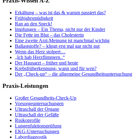
Praxis-Wissen A-Z
Erkältung – was ist das & warum passiert das?
Frühjahrsmüdigkeit
Ran an den Speck!
Impfungen – Ein Thema, nicht nur der Kinder
Die Fette im Blut – das Cholesterin
Eine zweite Arzt-Meinung ist manchmal wichtig
Ballaststoffe? – klingt erst mal gar nicht gut
Wenn das Herz stolpert…
„Ich hab Herzflimmern..“
Der Hausarzt – früher und heute
Krebsfrüherkennung- wann und für wen?
Der „Check-up“ – die allgemeine Gesundheitsuntersuchung
Praxis-Leistungen
Großer Gesundheits-Check-Up
Vorsorgeuntersuchungen
Ultraschall der Organe
Ultraschall der Gefäße
Risikoprofile
Lungenfuktionsprüfung
EKG-Untersuchungen
Labordiagnostik