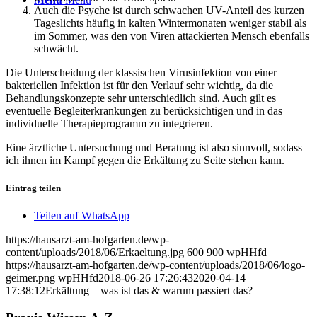
Auch die Psyche ist durch schwachen UV-Anteil des kurzen
Tageslichts häufig in kalten Wintermonaten weniger stabil als
im Sommer, was den von Viren attackierten Mensch ebenfalls
schwächt.
Die Unterscheidung der klassischen Virusinfektion von einer
bakteriellen Infektion ist für den Verlauf sehr wichtig, da die
Behandlungskonzepte sehr unterschiedlich sind. Auch gilt es
eventuelle Begleiterkrankungen zu berücksichtigen und in das
individuelle Therapieprogramm zu integrieren.
Eine ärztliche Untersuchung und Beratung ist also sinnvoll, sodass
ich ihnen im Kampf gegen die Erkältung zu Seite stehen kann.
Eintrag teilen
Teilen auf WhatsApp
https://hausarzt-am-hofgarten.de/wp-
content/uploads/2018/06/Erkaeltung.jpg
600
900
wpHHfd
https://hausarzt-am-hofgarten.de/wp-content/uploads/2018/06/logo-
geimer.png
wpHHfd
2018-06-26 17:26:43
2020-04-14
17:38:12
Erkältung – was ist das & warum passiert das?